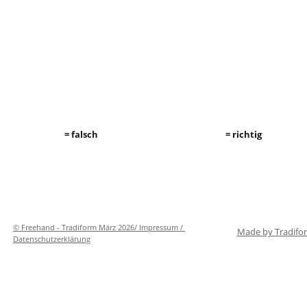
 = falsch                                                              = richtig
© Freehand - Tradiform März 2026/ Impressum / 
Made by Tradifo
Datenschutzerklärung