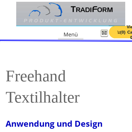
Vi
Vi
(0)
(0)
Ca
Ca
Freehand 
Textilhalter
Anwendung und Design